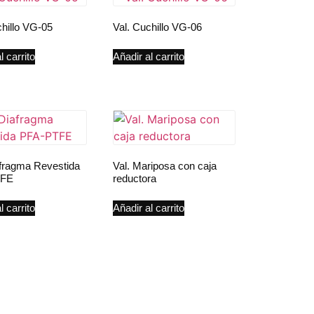
chillo VG-05
Val. Cuchillo VG-06
l carrito
Añadir al carrito
afragma Revestida
Val. Mariposa con caja
TFE
reductora
l carrito
Añadir al carrito