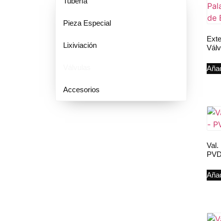
Tubería
Pieza Especial
Exte
Lixiviación
Válv
Válvulas
Añad
Accesorios
Val.
PV
Añad