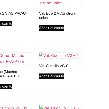
la 2 VIAS PVC-U
Val. Bola 2 VIAS strong
union
l carrito
Añadir al carrito
Val. Cuchillo VG-01
no (Macho)
ida PFA-PTFE
Añadir al carrito
l carrito