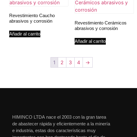
Revestimiento Caucho
abrasivos y corrosión
Revestimiento Cerámicos
abrasivos y corrosión
Añadir al carrito
Añadir al carrito
1
2
3
4
→
HIMINCO LTDA nace el 2003 con la gran tarea
de abastecer rápida y eficientemente a la minería
e industria, estas dos características muy